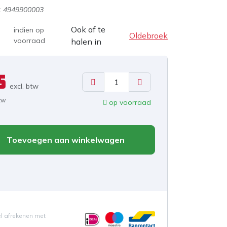
:
4949900003
Ook af te
indien op
Oldebroek
voorraad
halen in
5
excl. b
tw
btw
op voorraad
Toevoegen aan winkelwagen
el afrekenen met