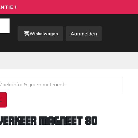
NTIE !
Aanmelden
Winkelwagen
rkkleding / PBM
Contact
erkeer magneet 80