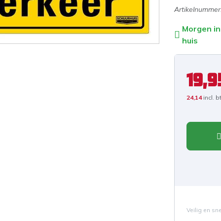
Artikelnummer
Morgen in
huis
19,9
24,14
incl. 
Veilig en sn