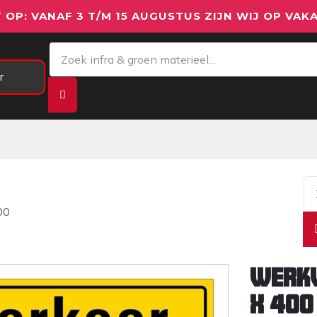
 OP: VANAF 3 T/M 15 AUGUSTUS ZIJN WIJ OP VAKA
r
Meetapparatuur
Aanhangwagens
We
00
Werkv
x 400