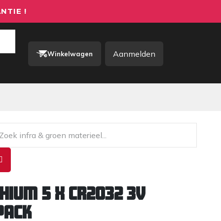
NTIE !
Aanmelden
Winkelwagen
rkkleding / PBM
Contact
thium 5 x CR2032 3V
pack