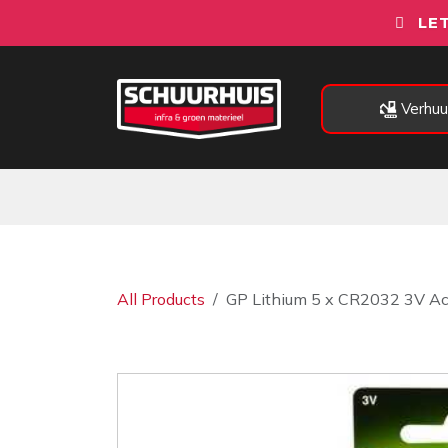
Overslaan naar inhoud
LET
Verhuu
Alle categorieën
Machines
All Products
GP Lithium 5 x CR2032 3V Ac