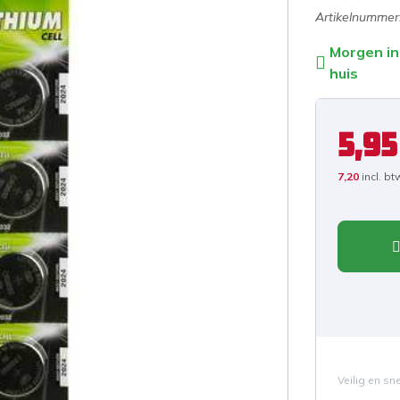
Artikelnummer
Morgen in
huis
5,95
7,20
incl. bt
Veilig en sn