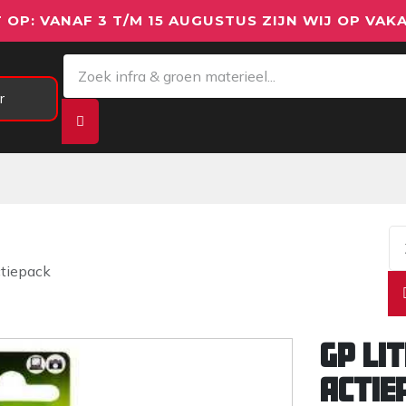
 OP: VANAF 3 T/M 15 AUGUSTUS ZIJN WIJ OP VAKA
r
Meetapparatuur
Aanhangwagens
We
tiepack
GP Li
Actie