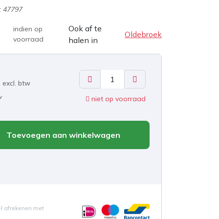
:
47797
Ook af te
indien op
Oldebroek
voorraad
halen in
excl. b
tw
w
niet op voorraad
Toevoegen aan winkelwagen
el afrekenen met