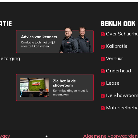
atie
Bekijk ook
Over Sc​huurh
Kalibratie
Bezorging
Verhuur
Onderhoud
Lease
De Showroo
Materieelbeh
ivacy
​• ​
Algemene voorwaarden