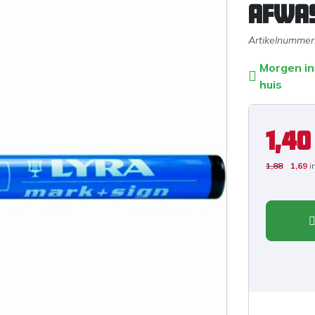
afwa
Artikelnummer
Morgen in
huis
1,40
1,88
1,69
i