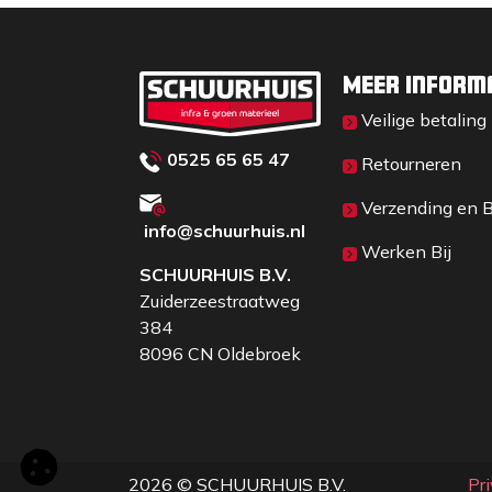
Meer inform
Veilige betaling
0525 65 65 47
Retourneren
Verzending en 
info@schuurhuis.n
l
Werken Bij
SCHUURHUIS B.V.
Zuiderzeestraatweg
384
8096 CN Oldebroek
2026 © SCHUURHUIS B.V.
Pr