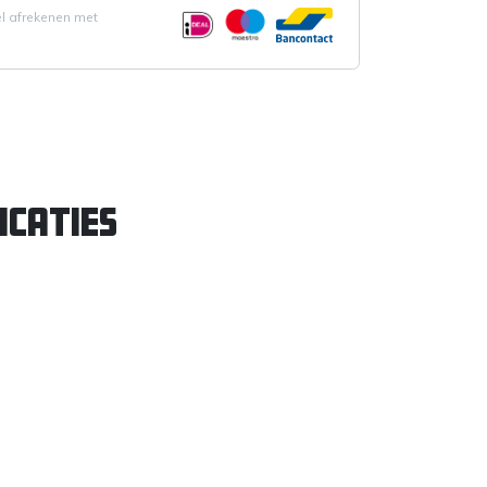
el afrekenen met
icaties