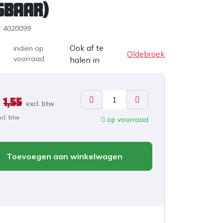
sbaar)
:
4020099
Ook af te
indien op
Oldebroek
voorraad
halen in
1,55
excl. b
tw
ncl. btw
op voorraad
Toevoegen aan winkelwagen