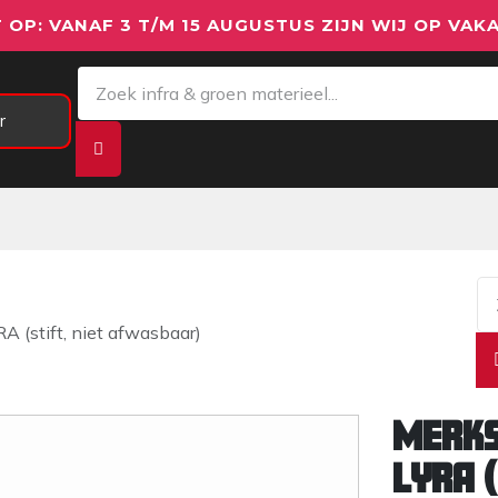
 OP: VANAF 3 T/M 15 AUGUSTUS ZIJN WIJ OP VAKA
r
Meetapparatuur
Aanhangwagens
We
stift, niet afwasbaar)
MERKS
LYRA (