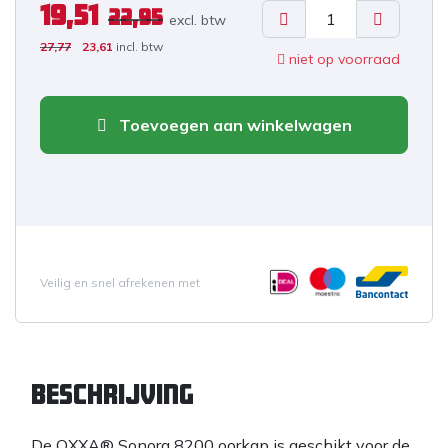
19,51
22,95
excl. b
tw
27,77
23,61
incl. btw
niet op voorraad
Toevoegen aan winkelwagen
Veilig en snel afrekenen met
Beschrijving
De OXXA® Sonora 8200 oorkap is geschikt voor de