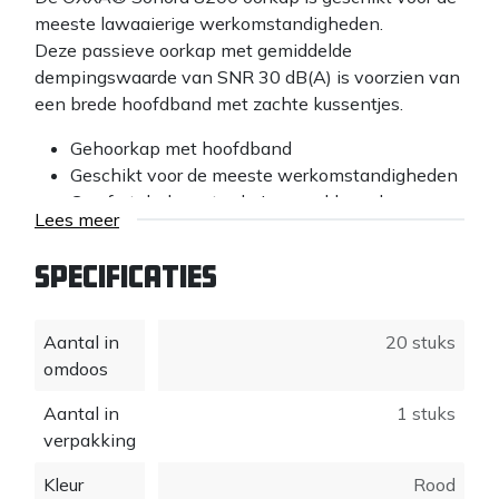
meeste lawaaierige werkomstandigheden.
Deze passieve oorkap met gemiddelde
dempingswaarde van SNR 30 dB(A) is voorzien van
een brede hoofdband met zachte kussentjes.
Gehoorkap met hoofdband
Geschikt voor de meeste werkomstandigheden
Comfortabele met schuim gevulde oorkussens,
Lees meer
die makkelijk zijn te
vervangen
Specificaties
Voorzien van brede hoofdband met zachte
comfortabele kussentjes
Door afstelmogelijkheden van de hoofdband
Aantal in
20 stuks
passend op alle
omdoos
hoofdafmetingen
Aantal in
1 stuks
Gemiddelde dempingswaarde: SNR 30 dB(A)
verpakking
Kleur
Rood