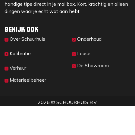
handige tips direct in je mailbox. Kort, krachtig en alleen
dingen waar je echt wat aan hebt.
Bekijk ook
Over Sc​huurhuis
Onderhoud
Kalibratie
Lease
De Showroom
Verhuur
Materieelbeheer
2026 © SCHUURHUIS B.V.
Privacy
​• ​
Algemene voorwaarden
•