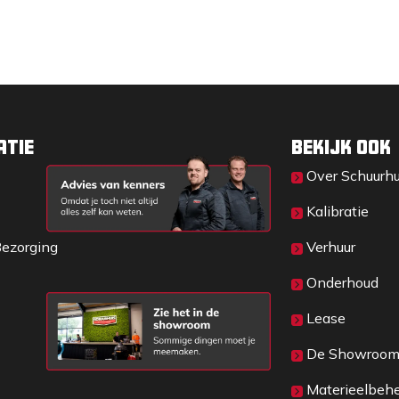
atie
Bekijk ook
Over Sc​huurh
Kalibratie
Bezorging
Verhuur
Onderhoud
Lease
De Showroo
Materieelbeh