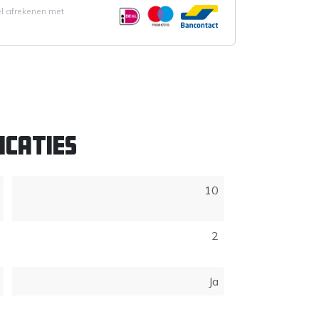
el afrekenen met
icaties
10
2
Ja