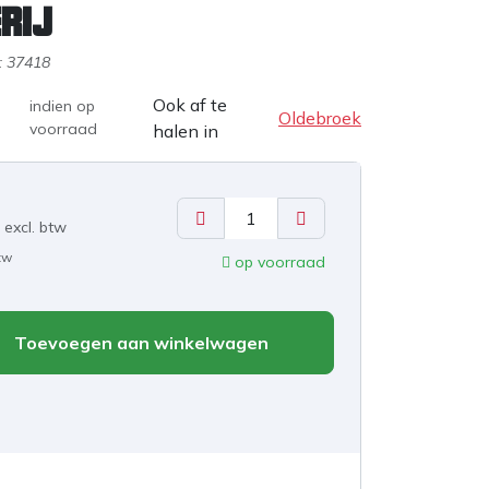
rij
:
37418
Ook af te
indien op
Oldebroek
voorraad
halen in
excl. b
tw
btw
op voorraad
Toevoegen aan winkelwagen