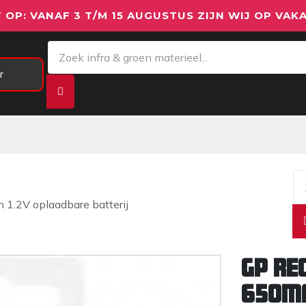
 OP: VANAF 3 T/M 15 AUGUSTUS ZIJN WIJ OP VAKA
r
Meetapparatuur
Aanhangwagens
We
.2V oplaadbare batterij
GP Re
650mA