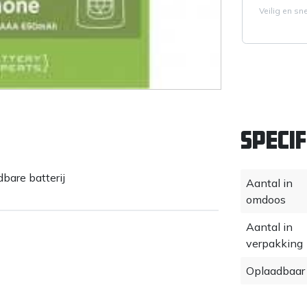
Veilig en sn
Specif
are batterij
Aantal in
omdoos
Aantal in
verpakking
Oplaadbaar