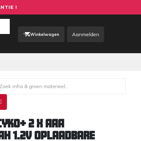
NTIE !
Aanmelden
Winkelwagen
rkkleding / PBM
Contact
cyko+ 2 x AAA
h 1.2V oplaadbare