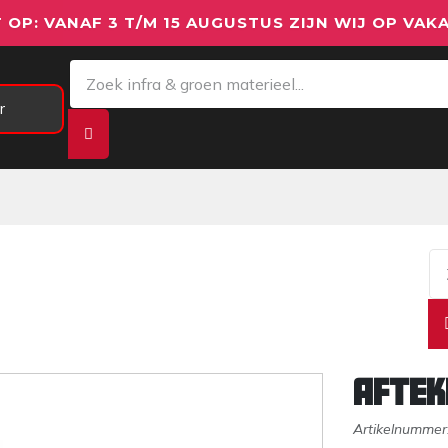
 OP: VANAF 3 T/M 15 AUGUSTUS ZIJN WIJ OP VAKA
r
Meetapparatuur
Aanhangwagens
We
Aftek
Artikelnummer