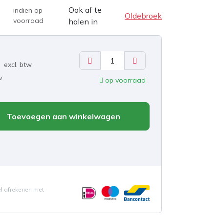
Ook af te
indien op
Oldebroek
voorraad
halen in
excl. b
tw
w
op voorraad
Toevoegen aan winkelwagen
el afrekenen met