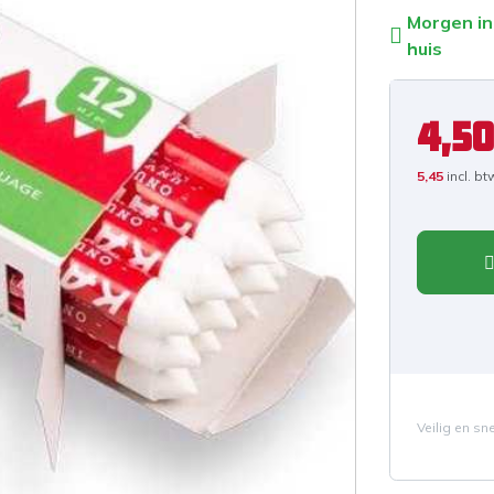
Morgen in
huis
4,50
5,45
incl. bt
Veilig en sn