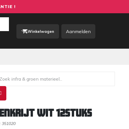
NTIE !
Aanmelden
Winkelwagen
rkkleding / PBM
Contact
enkrijt WIT 12stuks
:
351020