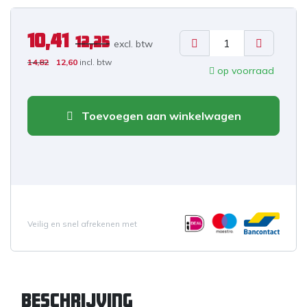
10,41
12,25
excl. b
tw
14,82
12,60
incl. btw
op voorraad
Toevoegen aan winkelwagen
Veilig en snel afrekenen met
Beschrijving