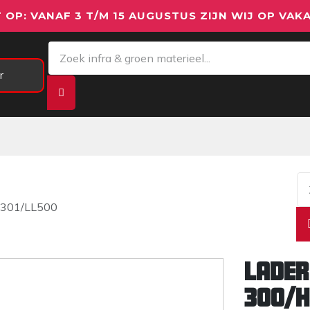
 OP: VANAF 3 T/M 15 AUGUSTUS ZIJN WIJ OP VAKA
r
Meetapparatuur
Aanhangwagens
We
HV301/LL500
Lader
300/H