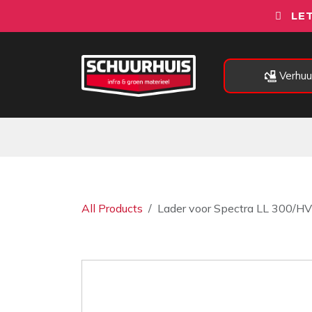
Overslaan naar inhoud
LET
Verhuu
Alle categorieën
Machines
All Products
Lader voor Spectra LL 300/