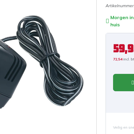
Artikelnummer
Morgen in
huis
59,9
72,54
incl. 
Veilig en sn