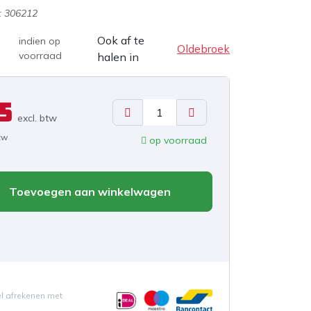
:
306212
Ook af te
indien op
Oldebroek
voorraad
halen in
5
excl. b
tw
btw
op voorraad
Toevoegen aan winkelwagen
el afrekenen met