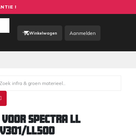
NTIE !
Aanmelden
Winkelwagen
rkkleding / PBM
Contact
 voor Spectra LL
V301/LL500