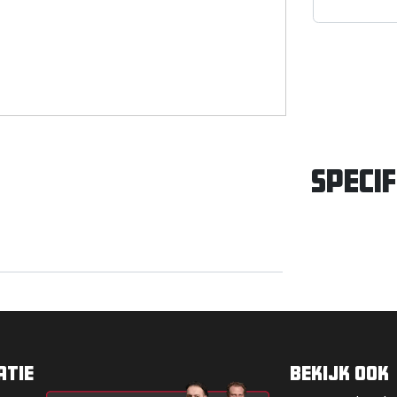
Specif
atie
Bekijk ook