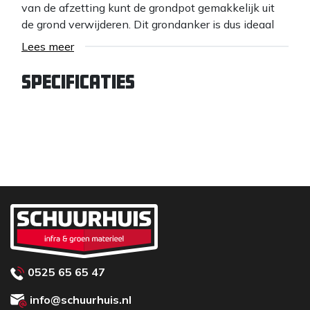
van de afzetting kunt de grondpot gemakkelijk uit
de grond verwijderen. Dit grondanker is dus ideaal
voor tijdelijke en snelle wegbebakening. Steiger
Lees meer
buizen en anderen palen kunt u gemakkelijk in deze
grondpot plaatsen. Deze spie krijg je makkelijk weer
Specificaties
los met ferme tik op de dikke zijden.
0525 65 65 47
info@schuurhuis.nl