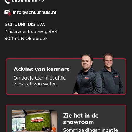
0525 65 65 47
buispaal in combinatie met een grondpot voor
info@schuurhuis.nl
baakvoeten.
SCHUURHUIS B.V.
Zuiderzeestraatweg 384
8096 CN Oldebroek