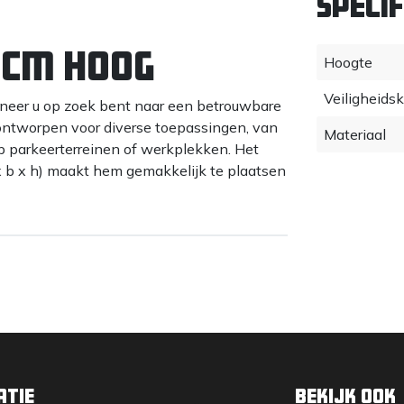
Specif
 cm hoog
Hoogte
Veiligheids
neer u op zoek bent naar een betrouwbare
 ontworpen voor diverse toepassingen, van
Materiaal
 op parkeerterreinen of werkplekken. Het
x b x h) maakt hem gemakkelijk te plaatsen
gel
rdelige pion, ideaal voor situaties waar een
n lage kostprijs.
e banden van klasse 1 folie, wat zorgt voor
nker en bij slecht weer.
x h), een compact en lichtgewicht ontwerp
atie
Bekijk ook