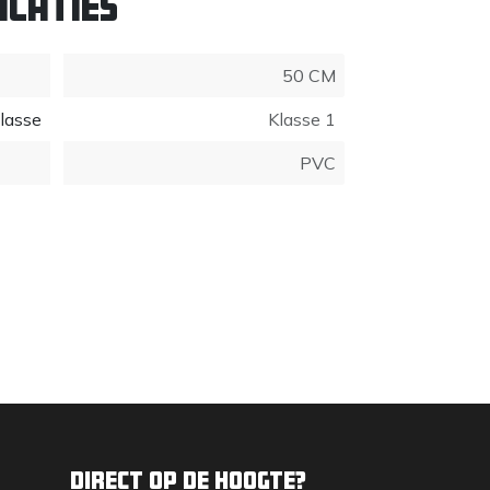
icaties
50 CM
klasse
Klasse 1
PVC
Direct op de hoogte?