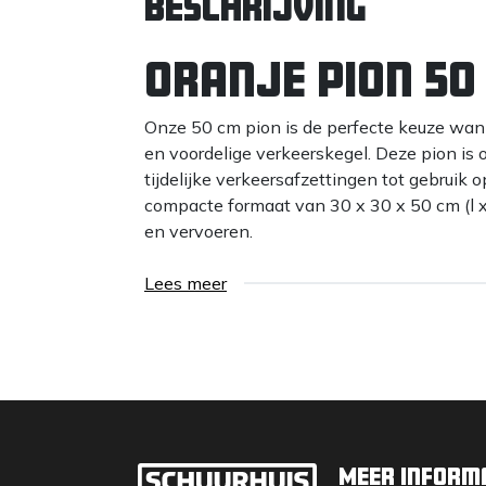
Beschrijving
Oranje pion 50
Onze 50 cm pion is de perfecte keuze wan
en voordelige verkeerskegel. Deze pion is
tijdelijke verkeersafzettingen tot gebruik
compacte formaat van 30 x 30 x 50 cm (l 
en vervoeren.
Budget verkeerske
Lees meer
Budgetvariant
: Dit is onze meest voo
groot aantal pionnen nodig is tegen ee
Reflectie
: Voorzien van 2 reflecterend
een goede zichtbaarheid, ook in het do
Afmetingen
: 30 x 30 x 50 cm (l x b 
dat eenvoudig op te bergen is.
Meer inform