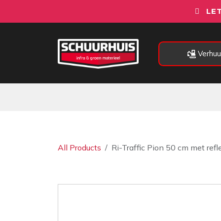
Overslaan naar inhoud
LET
Verhuu
Alle categorieën
Machines
All Products
Ri-Traffic Pion 50 cm met ref