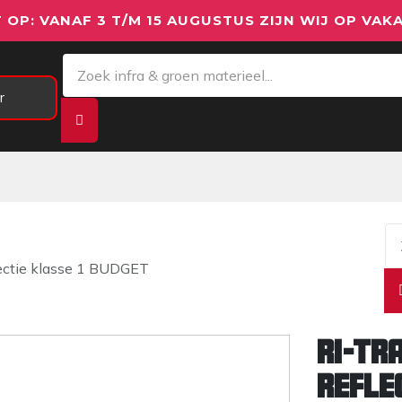
 OP: VANAF 3 T/M 15 AUGUSTUS ZIJN WIJ OP VAKA
r
Meetapparatuur
Aanhangwagens
We
lectie klasse 1 BUDGET
Ri-Tr
refle