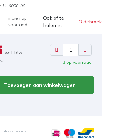
:
11-0050-00
Ook af te
indien op
Oldebroek
voorraad
halen in
5
excl. b
tw
btw
op voorraad
Toevoegen aan winkelwagen
el afrekenen met