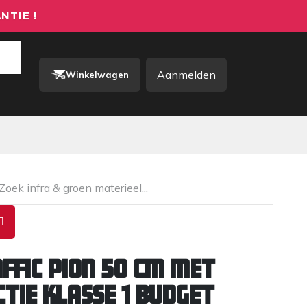
NTIE !
Aanmelden
Winkelwagen
rkkleding / PBM
Contact
affic Pion 50 cm met
ctie klasse 1 BUDGET