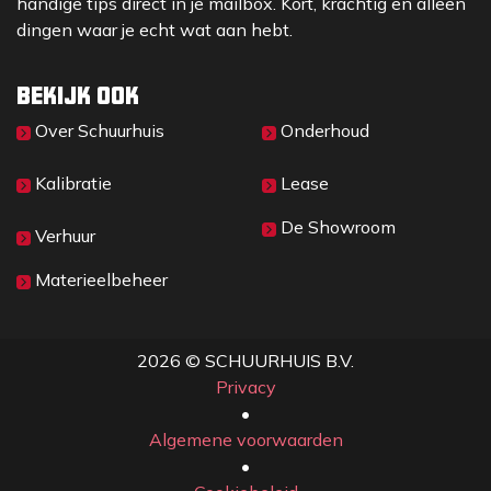
handige tips direct in je mailbox. Kort, krachtig en alleen
dingen waar je echt wat aan hebt.
Bekijk ook
Over Sc​huurhuis
Onderhoud
Kalibratie
Lease
De Showroom
Verhuur
Materieelbeheer
2026 © SCHUURHUIS B.V.
Privacy
​• ​
Algemene voorwaarden
•