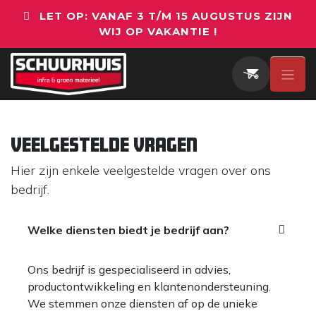
Overslaan naar inhoud
LET OP: VANAF 3 T/M 15 AUGUSTUS ZIJN
WIJ OP VAKANTIE !
Veelgestelde vragen
Hier zijn enkele veelgestelde vragen over ons
bedrijf.
Welke diensten biedt je bedrijf aan?
Ons bedrijf is gespecialiseerd in advies,
productontwikkeling en klantenondersteuning.
We stemmen onze diensten af op de unieke